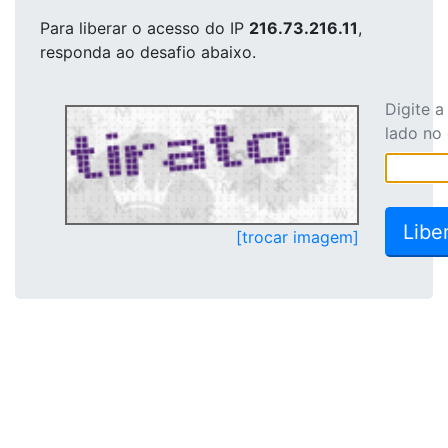
Para liberar o acesso
do IP
216.73.216.11
,
responda ao desafio abaixo.
Digite 
lado no
[trocar imagem]